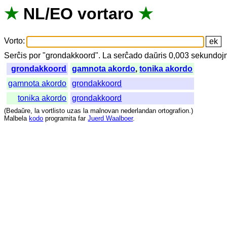
★
NL
/
EO
vortaro
★
Vorto
:
Serĉis
por
"
grondakkoord".
La
serĉado
daŭris
0,003
sekundoj
grondakkoord
gamnota akordo
,
tonika akordo
gamnota akordo
grondakkoord
tonika akordo
grondakkoord
(
Bedaŭre
,
la
vortlisto
uzas
la
malnovan
nederlandan
ortografion
.)
Malbela
kodo
programita
far
Juerd Waalboer
.