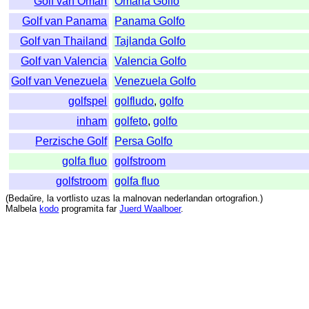
Golf van Oman
Omana Golfo
Golf van Panama
Panama Golfo
Golf van Thailand
Tajlanda Golfo
Golf van Valencia
Valencia Golfo
Golf van Venezuela
Venezuela Golfo
golfspel
golfludo
,
golfo
inham
golfeto
,
golfo
Perzische Golf
Persa Golfo
golfa fluo
golfstroom
golfstroom
golfa fluo
(
Bedaŭre
,
la
vortlisto
uzas
la
malnovan
nederlandan
ortografion
.)
Malbela
kodo
programita
far
Juerd Waalboer
.