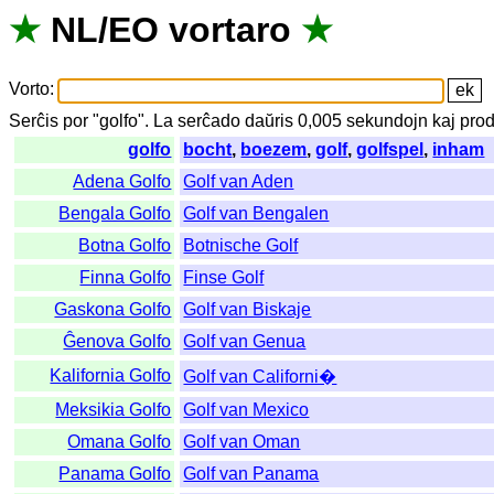
★
NL
/
EO
vortaro
★
Vorto
:
Serĉis
por
"
golfo".
La
serĉado
daŭris
0,005
sekundojn
kaj
prod
golfo
bocht
,
boezem
,
golf
,
golfspel
,
inham
Adena Golfo
Golf van Aden
Bengala Golfo
Golf van Bengalen
Botna Golfo
Botnische Golf
Finna Golfo
Finse Golf
Gaskona Golfo
Golf van Biskaje
Ĝenova Golfo
Golf van Genua
Kalifornia Golfo
Golf van Californi�
Meksikia Golfo
Golf van Mexico
Omana Golfo
Golf van Oman
Panama Golfo
Golf van Panama