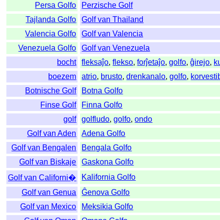
Persa Golfo
Perzische Golf
Tajlanda Golfo
Golf van Thailand
Valencia Golfo
Golf van Valencia
Venezuela Golfo
Golf van Venezuela
bocht
fleksaĵo
,
flekso
,
forĵetaĵo
,
golfo
,
ĝirejo
,
k
boezem
atrio
,
brusto
,
drenkanalo
,
golfo
,
korvesti
Botnische Golf
Botna Golfo
Finse Golf
Finna Golfo
golf
golfludo
,
golfo
,
ondo
Golf van Aden
Adena Golfo
Golf van Bengalen
Bengala Golfo
Golf van Biskaje
Gaskona Golfo
Kalifornia Golfo
Golf van Californi�
Golf van Genua
Ĝenova Golfo
Golf van Mexico
Meksikia Golfo