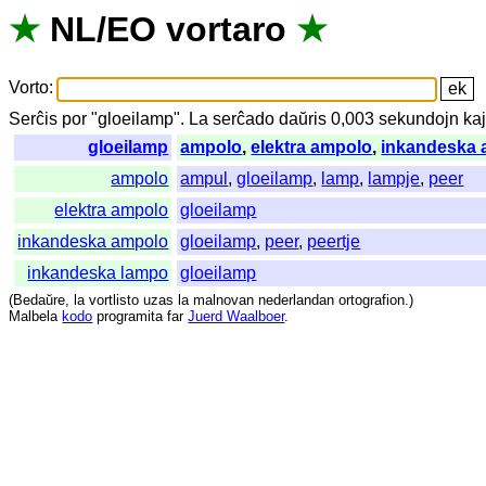
★
NL
/
EO
vortaro
★
Vorto
:
Serĉis
por
"
gloeilamp".
La
serĉado
daŭris
0,003
sekundojn
ka
gloeilamp
ampolo
,
elektra ampolo
,
inkandeska 
ampolo
ampul
,
gloeilamp
,
lamp
,
lampje
,
peer
elektra ampolo
gloeilamp
inkandeska ampolo
gloeilamp
,
peer
,
peertje
inkandeska lampo
gloeilamp
(
Bedaŭre
,
la
vortlisto
uzas
la
malnovan
nederlandan
ortografion
.)
Malbela
kodo
programita
far
Juerd Waalboer
.