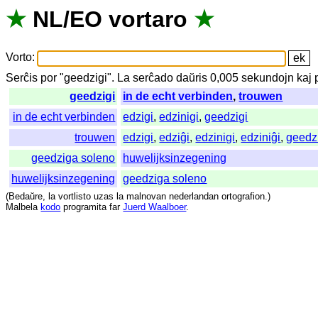
★
NL
/
EO
vortaro
★
Vorto
:
Serĉis
por
"
geedzigi".
La
serĉado
daŭris
0,005
sekundojn
kaj
geedzigi
in de echt verbinden
,
trouwen
in de echt verbinden
edzigi
,
edzinigi
,
geedzigi
trouwen
edzigi
,
edziĝi
,
edzinigi
,
edziniĝi
,
geedz
geedziga soleno
huwelijksinzegening
huwelijksinzegening
geedziga soleno
(
Bedaŭre
,
la
vortlisto
uzas
la
malnovan
nederlandan
ortografion
.)
Malbela
kodo
programita
far
Juerd Waalboer
.