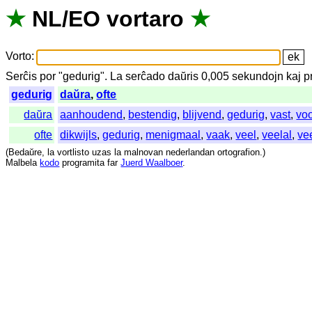
★
NL
/
EO
vortaro
★
Vorto
:
Serĉis
por
"
gedurig".
La
serĉado
daŭris
0,005
sekundojn
kaj
p
gedurig
daŭra
,
ofte
daŭra
aanhoudend
,
bestendig
,
blijvend
,
gedurig
,
vast
,
vo
ofte
dikwijls
,
gedurig
,
menigmaal
,
vaak
,
veel
,
veelal
,
vee
(
Bedaŭre
,
la
vortlisto
uzas
la
malnovan
nederlandan
ortografion
.)
Malbela
kodo
programita
far
Juerd Waalboer
.