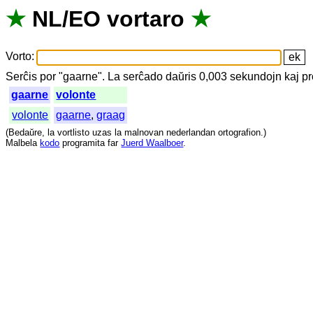
★
NL
/
EO
vortaro
★
Vorto
:
Serĉis
por
"
gaarne".
La
serĉado
daŭris
0,003
sekundojn
kaj
pr
gaarne
volonte
volonte
gaarne
,
graag
(
Bedaŭre
,
la
vortlisto
uzas
la
malnovan
nederlandan
ortografion
.)
Malbela
kodo
programita
far
Juerd Waalboer
.