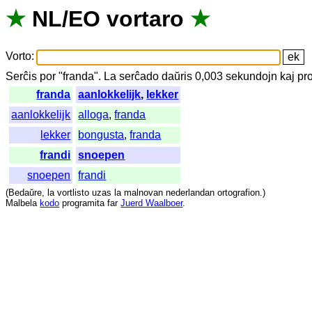
★
NL
/
EO
vortaro
★
Vorto
:
Serĉis
por
"
franda".
La
serĉado
daŭris
0,003
sekundojn
kaj
pr
franda
aanlokkelijk
,
lekker
aanlokkelijk
alloga
,
franda
lekker
bongusta
,
franda
frandi
snoepen
snoepen
frandi
(
Bedaŭre
,
la
vortlisto
uzas
la
malnovan
nederlandan
ortografion
.)
Malbela
kodo
programita
far
Juerd Waalboer
.