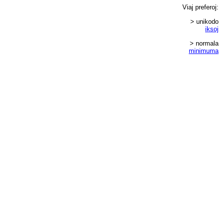
Viaj
preferoj
:
> unikodo
iksoj
> normala
minimuma