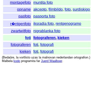
montagefoto
muntita foto
opname
akcepto
,
filmbildo
,
foto
,
surdiskigo
pasfoto
pasporta foto
iksradia foto
,
rentgenogramo
r�ntgenfoto
zwartwitfoto
nigrablanka foto
foti
fotograferen
,
kieken
fotograferen
foti
,
fotografi
kieken
foti
,
fotografi
(
Bedaŭre
,
la
vortlisto
uzas
la
malnovan
nederlandan
ortografion
.)
Malbela
kodo
programita
far
Juerd Waalboer
.