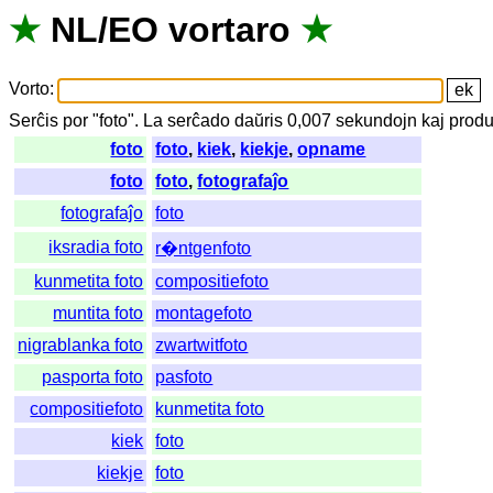
★
NL
/
EO
vortaro
★
Vorto
:
Serĉis
por
"
foto".
La
serĉado
daŭris
0,007
sekundojn
kaj
produ
foto
foto
,
kiek
,
kiekje
,
opname
foto
foto
,
fotografaĵo
fotografaĵo
foto
iksradia foto
r�ntgenfoto
kunmetita foto
compositiefoto
muntita foto
montagefoto
nigrablanka foto
zwartwitfoto
pasporta foto
pasfoto
compositiefoto
kunmetita foto
kiek
foto
kiekje
foto