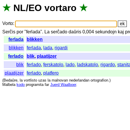
★
NL
/
EO
vortaro
★
Vorto
:
Serĉis
por
"
ferlada".
La
serĉado
daŭris
0,004
sekundojn
kaj
pr
ferlada
blikken
blikken
ferlada
,
lada
,
rigardi
ferlado
blik
,
plaatijzer
blik
ferlado
,
ferskatolo
,
lado
,
ladskatolo
,
rigardo
,
stanit
plaatijzer
ferlado
,
platfero
(
Bedaŭre
,
la
vortlisto
uzas
la
malnovan
nederlandan
ortografion
.)
Malbela
kodo
programita
far
Juerd Waalboer
.