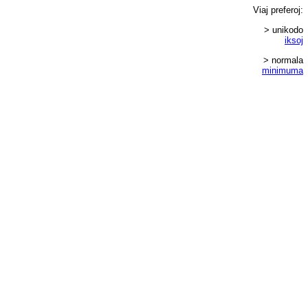
Viaj
preferoj
:
> unikodo
iksoj
> normala
minimuma