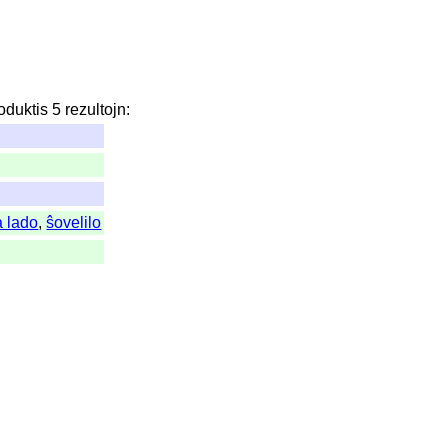
oduktis
5
rezultojn
:
a lado
,
ŝovelilo