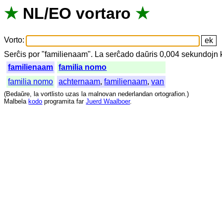
★
NL
/
EO
vortaro
★
Vorto
:
Serĉis
por
"
familienaam".
La
serĉado
daŭris
0,004
sekundojn
familienaam
familia nomo
familia nomo
achternaam
,
familienaam
,
van
(
Bedaŭre
,
la
vortlisto
uzas
la
malnovan
nederlandan
ortografion
.)
Malbela
kodo
programita
far
Juerd Waalboer
.