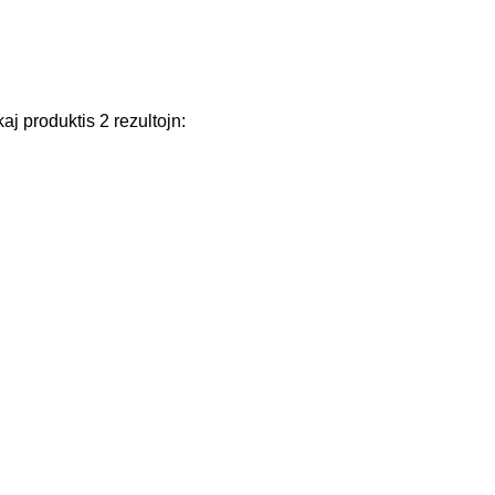
kaj
produktis
2
rezultojn
: