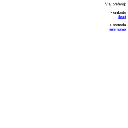
Viaj
preferoj
:
> unikodo
iksoj
> normala
minimuma