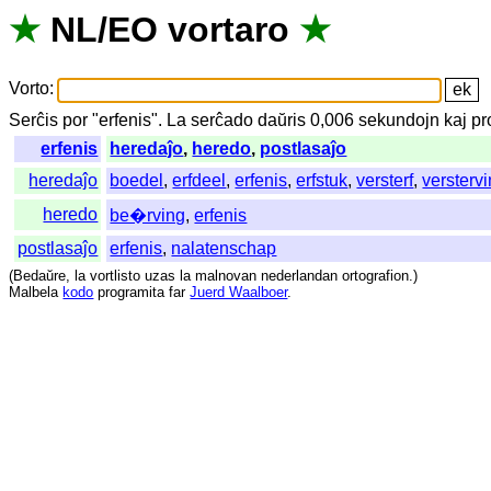
★
NL
/
EO
vortaro
★
Vorto
:
Serĉis
por
"
erfenis".
La
serĉado
daŭris
0,006
sekundojn
kaj
pr
erfenis
heredaĵo
,
heredo
,
postlasaĵo
heredaĵo
boedel
,
erfdeel
,
erfenis
,
erfstuk
,
versterf
,
versterv
heredo
be�rving
,
erfenis
postlasaĵo
erfenis
,
nalatenschap
(
Bedaŭre
,
la
vortlisto
uzas
la
malnovan
nederlandan
ortografion
.)
Malbela
kodo
programita
far
Juerd Waalboer
.