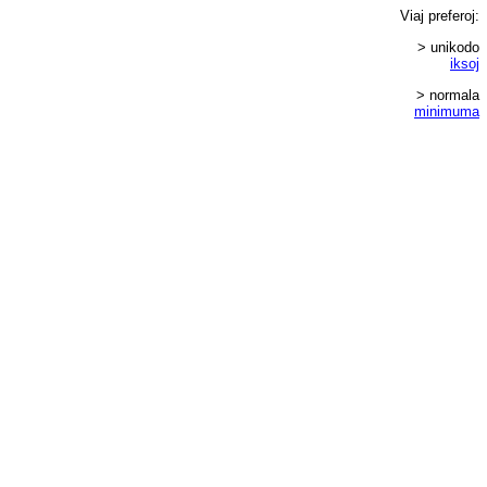
Viaj
preferoj
:
> unikodo
iksoj
> normala
minimuma