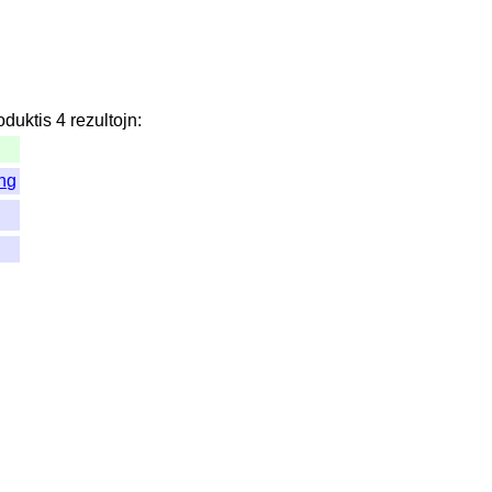
oduktis
4
rezultojn
:
ing