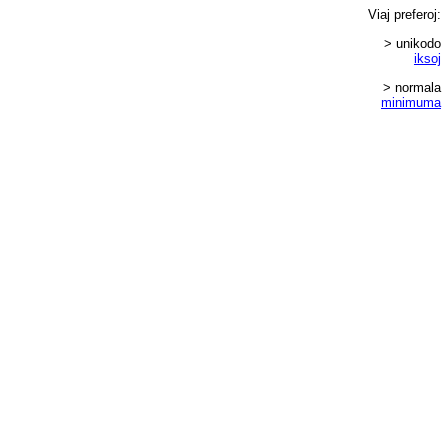
Viaj
preferoj
:
> unikodo
iksoj
> normala
minimuma