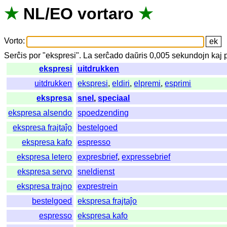
★
NL
/
EO
vortaro
★
Vorto
:
Serĉis
por
"
ekspresi".
La
serĉado
daŭris
0,005
sekundojn
kaj
ekspresi
uitdrukken
uitdrukken
ekspresi
,
eldiri
,
elpremi
,
esprimi
ekspresa
snel
,
speciaal
ekspresa alsendo
spoedzending
ekspresa frajtaĵo
bestelgoed
ekspresa kafo
espresso
ekspresa letero
expresbrief
,
expressebrief
ekspresa servo
sneldienst
ekspresa trajno
exprestrein
bestelgoed
ekspresa frajtaĵo
espresso
ekspresa kafo