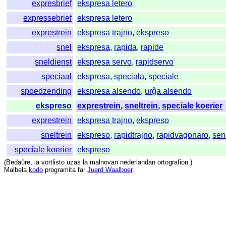
expresbrief
ekspresa letero
expressebrief
ekspresa letero
exprestrein
ekspresa trajno
,
ekspreso
snel
ekspresa
,
rapida
,
rapide
sneldienst
ekspresa servo
,
rapidservo
speciaal
ekspresa
,
speciala
,
speciale
spoedzending
ekspresa alsendo
,
urĝa alsendo
ekspreso
exprestrein
,
sneltrein
,
speciale koerier
exprestrein
ekspresa trajno
,
ekspreso
sneltrein
ekspreso
,
rapidtrajno
,
rapidvagonaro
,
sen
speciale koerier
ekspreso
(
Bedaŭre
,
la
vortlisto
uzas
la
malnovan
nederlandan
ortografion
.)
Malbela
kodo
programita
far
Juerd Waalboer
.