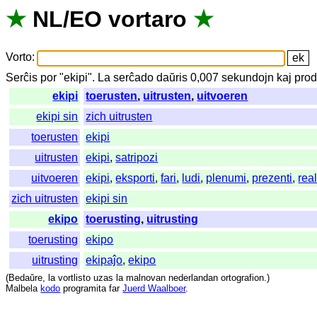
★
NL
/
EO
vortaro
★
Vorto
:
Serĉis
por
"
ekipi".
La
serĉado
daŭris
0,007
sekundojn
kaj
prod
ekipi
toerusten
,
uitrusten
,
uitvoeren
ekipi sin
zich uitrusten
toerusten
ekipi
uitrusten
ekipi
,
satripozi
uitvoeren
ekipi
,
eksporti
,
fari
,
ludi
,
plenumi
,
prezenti
,
real
zich uitrusten
ekipi sin
ekipo
toerusting
,
uitrusting
toerusting
ekipo
uitrusting
ekipaĵo
,
ekipo
(
Bedaŭre
,
la
vortlisto
uzas
la
malnovan
nederlandan
ortografion
.)
Malbela
kodo
programita
far
Juerd Waalboer
.