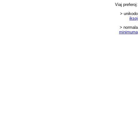
Viaj
preferoj
:
> unikodo
iksoj
> normala
minimuma