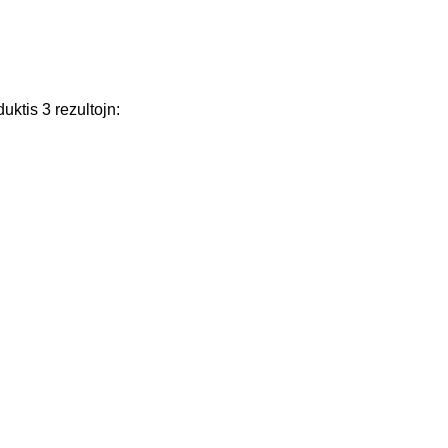
duktis
3
rezultojn
: