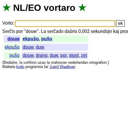
★
NL
/
EO
vortaro
★
Vorto
:
Serĉis
por
"
douw".
La
serĉado
daŭris
0,002
sekundojn
kaj
pro
douw
ekpuŝo
,
puŝo
ekpuŝo
douw
,
duw
puŝo
douw
,
drang
,
duw
,
por
,
stoot
,
zet
(
Bedaŭre
,
la
vortlisto
uzas
la
malnovan
nederlandan
ortografion
.)
Malbela
kodo
programita
far
Juerd Waalboer
.