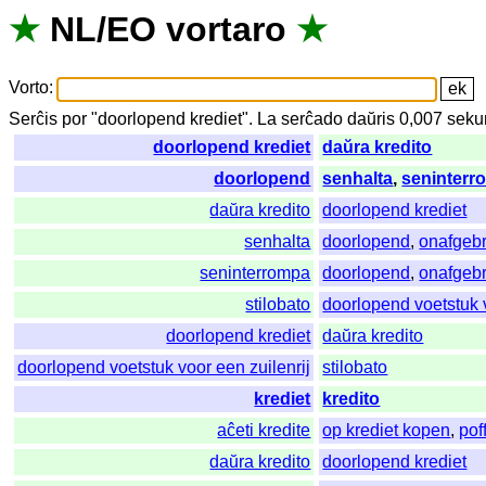
★
NL
/
EO
vortaro
★
Vorto
:
Serĉis
por
"
doorlopend krediet".
La
serĉado
daŭris
0,007
seku
doorlopend krediet
daŭra kredito
doorlopend
senhalta
,
seninterr
daŭra kredito
doorlopend krediet
senhalta
doorlopend
,
onafgeb
seninterrompa
doorlopend
,
onafgeb
stilobato
doorlopend voetstuk v
doorlopend krediet
daŭra kredito
doorlopend voetstuk voor een zuilenrij
stilobato
krediet
kredito
aĉeti kredite
op krediet kopen
,
pof
daŭra kredito
doorlopend krediet