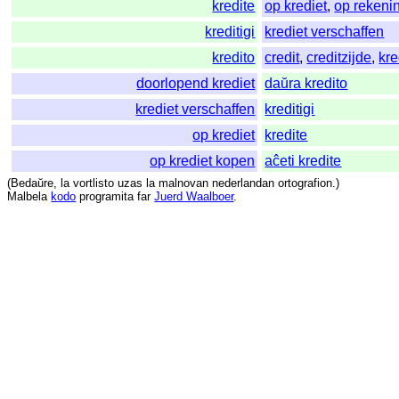
kredite
op krediet
,
op rekeni
kreditigi
krediet verschaffen
kredito
credit
,
creditzijde
,
kre
doorlopend krediet
daŭra kredito
krediet verschaffen
kreditigi
op krediet
kredite
op krediet kopen
aĉeti kredite
(
Bedaŭre
,
la
vortlisto
uzas
la
malnovan
nederlandan
ortografion
.)
Malbela
kodo
programita
far
Juerd Waalboer
.