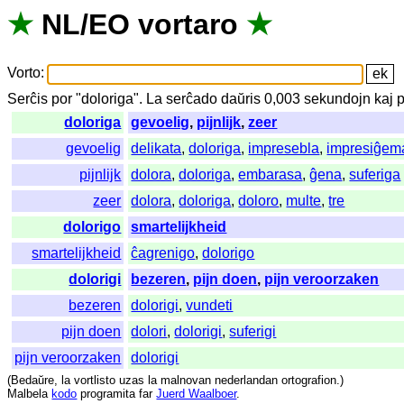
★
NL
/
EO
vortaro
★
Vorto
:
Serĉis
por
"
doloriga".
La
serĉado
daŭris
0,003
sekundojn
kaj
p
doloriga
gevoelig
,
pijnlijk
,
zeer
gevoelig
delikata
,
doloriga
,
impresebla
,
impresiĝem
pijnlijk
dolora
,
doloriga
,
embarasa
,
ĝena
,
suferiga
zeer
dolora
,
doloriga
,
doloro
,
multe
,
tre
dolorigo
smartelijkheid
smartelijkheid
ĉagrenigo
,
dolorigo
dolorigi
bezeren
,
pijn doen
,
pijn veroorzaken
bezeren
dolorigi
,
vundeti
pijn doen
dolori
,
dolorigi
,
suferigi
pijn veroorzaken
dolorigi
(
Bedaŭre
,
la
vortlisto
uzas
la
malnovan
nederlandan
ortografion
.)
Malbela
kodo
programita
far
Juerd Waalboer
.