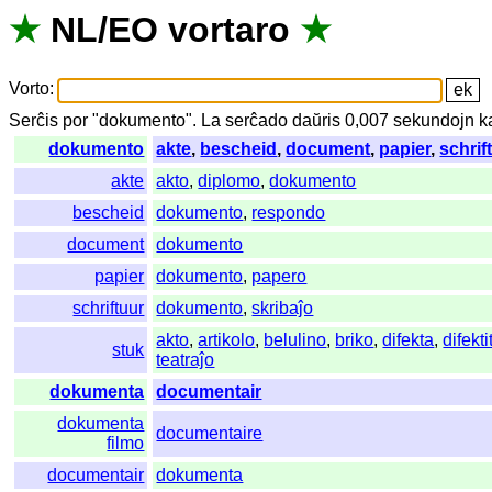
★
NL
/
EO
vortaro
★
Vorto
:
Serĉis
por
"
dokumento".
La
serĉado
daŭris
0,007
sekundojn
k
dokumento
akte
,
bescheid
,
document
,
papier
,
schrif
akte
akto
,
diplomo
,
dokumento
bescheid
dokumento
,
respondo
document
dokumento
papier
dokumento
,
papero
schriftuur
dokumento
,
skribaĵo
akto
,
artikolo
,
belulino
,
briko
,
difekta
,
difekti
stuk
teatraĵo
dokumenta
documentair
dokumenta
documentaire
filmo
documentair
dokumenta