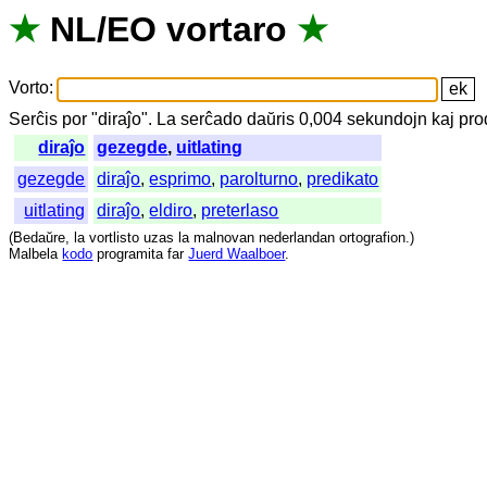
★
NL
/
EO
vortaro
★
Vorto
:
Serĉis
por
"
diraĵo".
La
serĉado
daŭris
0,004
sekundojn
kaj
pro
diraĵo
gezegde
,
uitlating
gezegde
diraĵo
,
esprimo
,
parolturno
,
predikato
uitlating
diraĵo
,
eldiro
,
preterlaso
(
Bedaŭre
,
la
vortlisto
uzas
la
malnovan
nederlandan
ortografion
.)
Malbela
kodo
programita
far
Juerd Waalboer
.