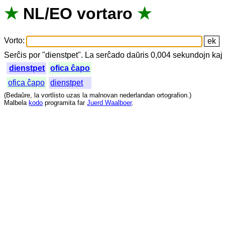
★
NL
/
EO
vortaro
★
Vorto
:
Serĉis
por
"
dienstpet".
La
serĉado
daŭris
0,004
sekundojn
kaj
dienstpet
ofica ĉapo
ofica ĉapo
dienstpet
(
Bedaŭre
,
la
vortlisto
uzas
la
malnovan
nederlandan
ortografion
.)
Malbela
kodo
programita
far
Juerd Waalboer
.