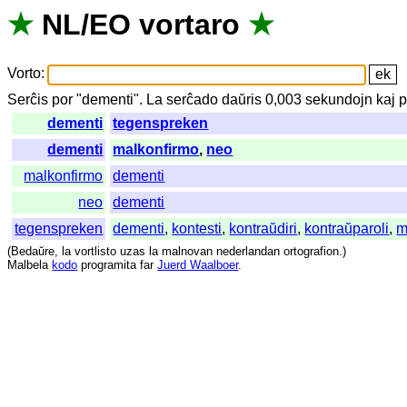
★
NL
/
EO
vortaro
★
Vorto
:
Serĉis
por
"
dementi".
La
serĉado
daŭris
0,003
sekundojn
kaj
p
dementi
tegenspreken
dementi
malkonfirmo
,
neo
malkonfirmo
dementi
neo
dementi
tegenspreken
dementi
,
kontesti
,
kontraŭdiri
,
kontraŭparoli
,
m
(
Bedaŭre
,
la
vortlisto
uzas
la
malnovan
nederlandan
ortografion
.)
Malbela
kodo
programita
far
Juerd Waalboer
.