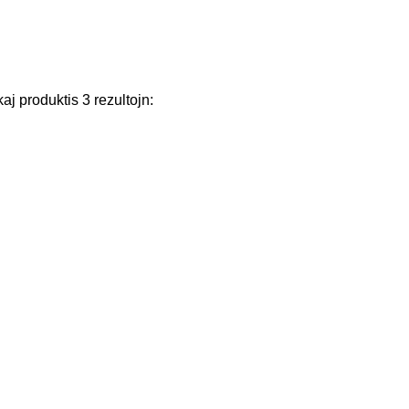
kaj
produktis
3
rezultojn
: