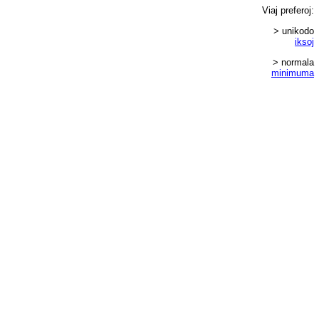
Viaj
preferoj
:
> unikodo
iksoj
> normala
minimuma