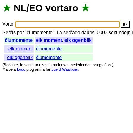
★
NL
/
EO
vortaro
★
Vorto
:
Serĉis
por
"
ĉiumomente".
La
serĉado
daŭris
0,003
sekundojn
ĉiumomente
elk moment
,
elk ogenblik
elk moment
ĉiumomente
elk ogenblik
ĉiumomente
(
Bedaŭre
,
la
vortlisto
uzas
la
malnovan
nederlandan
ortografion
.)
Malbela
kodo
programita
far
Juerd Waalboer
.