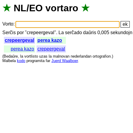
★
NL
/
EO
vortaro
★
Vorto
:
Serĉis
por
"
crepeergeval".
La
serĉado
daŭris
0,005
sekundojn
crepeergeval
perea kazo
perea kazo
crepeergeval
(
Bedaŭre
,
la
vortlisto
uzas
la
malnovan
nederlandan
ortografion
.)
Malbela
kodo
programita
far
Juerd Waalboer
.