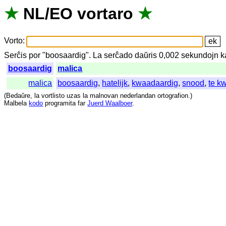
★
NL
/
EO
vortaro
★
Vorto
:
Serĉis
por
"
boosaardig".
La
serĉado
daŭris
0,002
sekundojn
k
boosaardig
malica
malica
boosaardig
,
hatelijk
,
kwaadaardig
,
snood
,
te k
(
Bedaŭre
,
la
vortlisto
uzas
la
malnovan
nederlandan
ortografion
.)
Malbela
kodo
programita
far
Juerd Waalboer
.