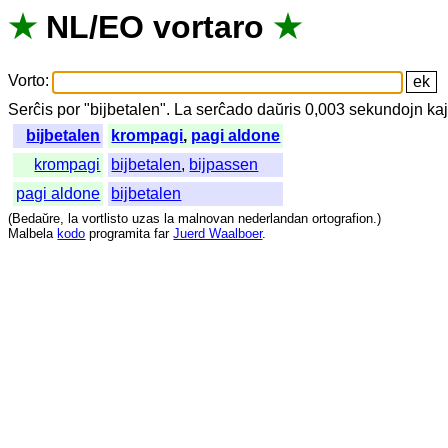
★
NL
/
EO
vortaro
★
Vorto
:
Serĉis
por
"
bijbetalen".
La
serĉado
daŭris
0,003
sekundojn
ka
bijbetalen
krompagi
,
pagi aldone
krompagi
bijbetalen
,
bijpassen
pagi aldone
bijbetalen
(
Bedaŭre
,
la
vortlisto
uzas
la
malnovan
nederlandan
ortografion
.)
Malbela
kodo
programita
far
Juerd Waalboer
.