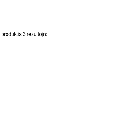
j
produktis
3
rezultojn
: