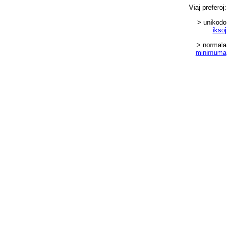
Viaj
preferoj
:
> unikodo
iksoj
> normala
minimuma