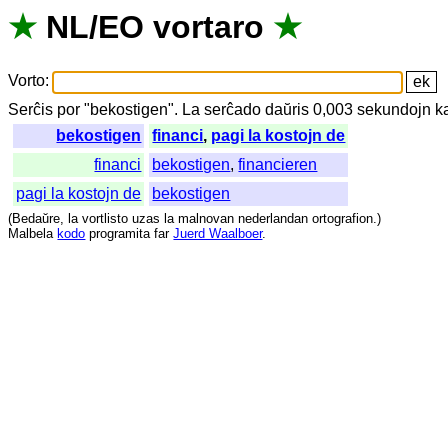
★
NL
/
EO
vortaro
★
Vorto
:
Serĉis
por
"
bekostigen".
La
serĉado
daŭris
0,003
sekundojn
k
bekostigen
financi
,
pagi la kostojn de
financi
bekostigen
,
financieren
pagi la kostojn de
bekostigen
(
Bedaŭre
,
la
vortlisto
uzas
la
malnovan
nederlandan
ortografion
.)
Malbela
kodo
programita
far
Juerd Waalboer
.