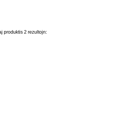
aj
produktis
2
rezultojn
: