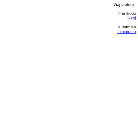
Viaj
preferoj
:
> unikodo
iksoj
> normala
minimuma