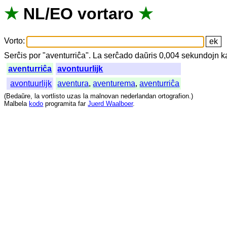
★
NL
/
EO
vortaro
★
Vorto
:
Serĉis
por
"
aventurriĉa".
La
serĉado
daŭris
0,004
sekundojn
k
aventurriĉa
avontuurlijk
avontuurlijk
aventura
,
aventurema
,
aventurriĉa
(
Bedaŭre
,
la
vortlisto
uzas
la
malnovan
nederlandan
ortografion
.)
Malbela
kodo
programita
far
Juerd Waalboer
.