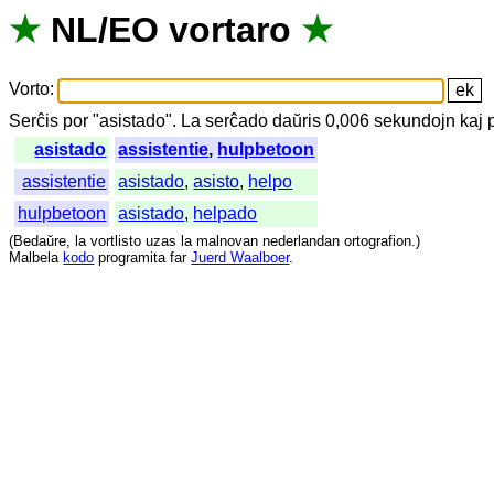
★
NL
/
EO
vortaro
★
Vorto
:
Serĉis
por
"
asistado".
La
serĉado
daŭris
0,006
sekundojn
kaj
asistado
assistentie
,
hulpbetoon
assistentie
asistado
,
asisto
,
helpo
hulpbetoon
asistado
,
helpado
(
Bedaŭre
,
la
vortlisto
uzas
la
malnovan
nederlandan
ortografion
.)
Malbela
kodo
programita
far
Juerd Waalboer
.