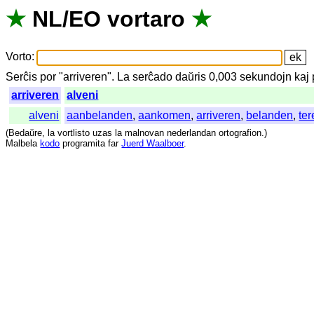
★
NL
/
EO
vortaro
★
Vorto
:
Serĉis
por
"
arriveren".
La
serĉado
daŭris
0,003
sekundojn
kaj
arriveren
alveni
alveni
aanbelanden
,
aankomen
,
arriveren
,
belanden
,
te
(
Bedaŭre
,
la
vortlisto
uzas
la
malnovan
nederlandan
ortografion
.)
Malbela
kodo
programita
far
Juerd Waalboer
.