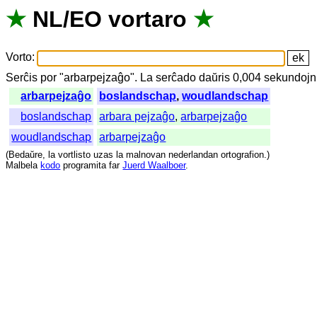
★
NL
/
EO
vortaro
★
Vorto
:
Serĉis
por
"
arbarpejzaĝo".
La
serĉado
daŭris
0,004
sekundojn
arbarpejzaĝo
boslandschap
,
woudlandschap
boslandschap
arbara pejzaĝo
,
arbarpejzaĝo
woudlandschap
arbarpejzaĝo
(
Bedaŭre
,
la
vortlisto
uzas
la
malnovan
nederlandan
ortografion
.)
Malbela
kodo
programita
far
Juerd Waalboer
.