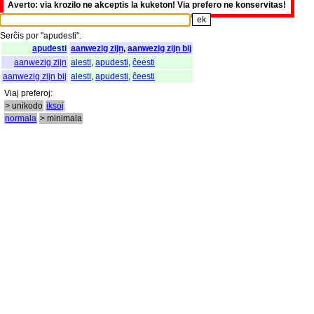
Averto: via krozilo ne akceptis la kuketon! Via prefero ne konservitas!
Serĉis
por
"
apudesti".
apudesti
aanwezig zijn
,
aanwezig zijn bij
aanwezig zijn
alesti
,
apudesti
,
ĉeesti
aanwezig zijn bij
alesti
,
apudesti
,
ĉeesti
Viaj
preferoj
:
> unikodo
iksoj
normala
> minimala