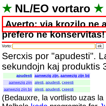
★
NL
/
EO
vortaro
★
Averto: via krozilo ne 
prefero ne konservitas!
Vorto
:
Sercxis
por
"
apudesti".
L
sekundojn
kaj
produktis
apudesti
aanwezig zijn
,
aanwezig zijn bij
aanwezig zijn
alesti
,
apudesti
,
cxeesti
aanwezig zijn bij
alesti
,
apudesti
,
cxeesti
(
Bedauxre
,
la
vortlisto
uzas
la