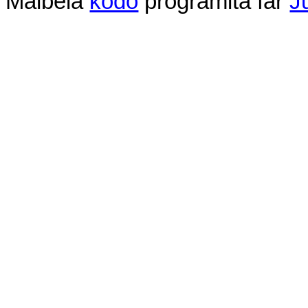
Malbela
kodo
programita
far
J