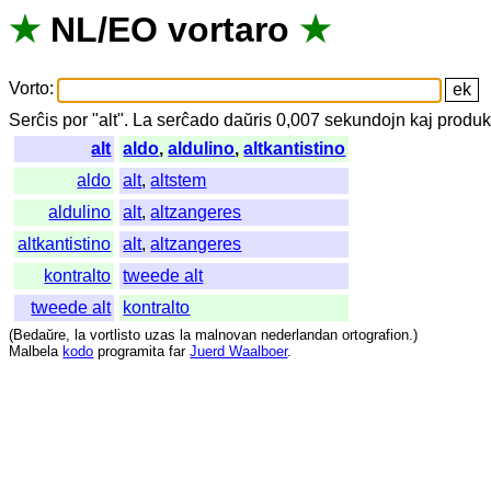
★
NL
/
EO
vortaro
★
Vorto
:
Serĉis
por
"
alt".
La
serĉado
daŭris
0,007
sekundojn
kaj
produk
alt
aldo
,
aldulino
,
altkantistino
aldo
alt
,
altstem
aldulino
alt
,
altzangeres
altkantistino
alt
,
altzangeres
kontralto
tweede alt
tweede alt
kontralto
(
Bedaŭre
,
la
vortlisto
uzas
la
malnovan
nederlandan
ortografion
.)
Malbela
kodo
programita
far
Juerd Waalboer
.