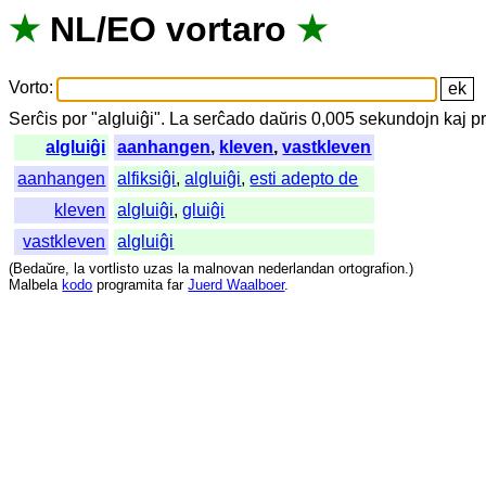
★
NL
/
EO
vortaro
★
Vorto
:
Serĉis
por
"
algluiĝi".
La
serĉado
daŭris
0,005
sekundojn
kaj
p
algluiĝi
aanhangen
,
kleven
,
vastkleven
aanhangen
alfiksiĝi
,
algluiĝi
,
esti adepto de
kleven
algluiĝi
,
gluiĝi
vastkleven
algluiĝi
(
Bedaŭre
,
la
vortlisto
uzas
la
malnovan
nederlandan
ortografion
.)
Malbela
kodo
programita
far
Juerd Waalboer
.