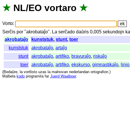
★
NL
/
EO
vortaro
★
Vorto
:
Serĉis
por
"
akrobataĵo".
La
serĉado
daŭris
0,005
sekundojn
ka
akrobataĵo
kunststuk
,
stunt
,
toer
kunststuk
akrobataĵo
,
artaĵo
stunt
akrobataĵo
,
artifiko
,
bravuraĵo
,
riskaĵo
toer
akrobataĵo
,
artifiko
,
ekskurso
,
gimnastikaĵo
,
linio
(
Bedaŭre
,
la
vortlisto
uzas
la
malnovan
nederlandan
ortografion
.)
Malbela
kodo
programita
far
Juerd Waalboer
.