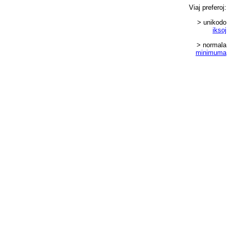
Viaj
preferoj
:
> unikodo
iksoj
> normala
minimuma