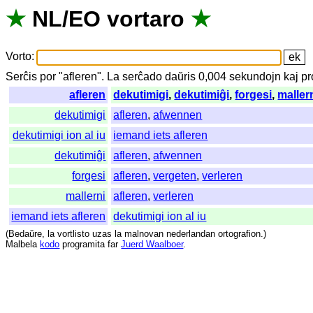
★
NL
/
EO
vortaro
★
Vorto
:
Serĉis
por
"
afleren".
La
serĉado
daŭris
0,004
sekundojn
kaj
pr
afleren
dekutimigi
,
dekutimiĝi
,
forgesi
,
maller
dekutimigi
afleren
,
afwennen
dekutimigi ion al iu
iemand iets afleren
dekutimiĝi
afleren
,
afwennen
forgesi
afleren
,
vergeten
,
verleren
mallerni
afleren
,
verleren
iemand iets afleren
dekutimigi ion al iu
(
Bedaŭre
,
la
vortlisto
uzas
la
malnovan
nederlandan
ortografion
.)
Malbela
kodo
programita
far
Juerd Waalboer
.