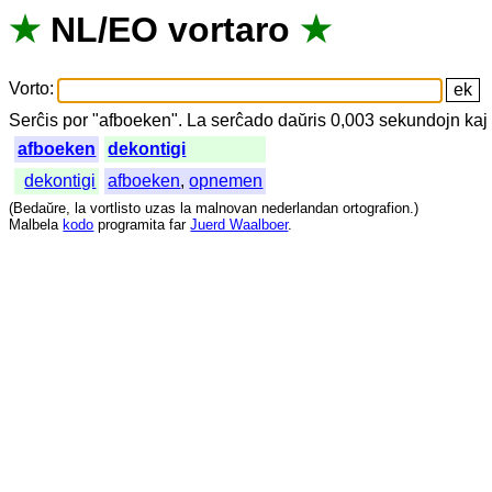
★
NL
/
EO
vortaro
★
Vorto
:
Serĉis
por
"
afboeken".
La
serĉado
daŭris
0,003
sekundojn
kaj
afboeken
dekontigi
dekontigi
afboeken
,
opnemen
(
Bedaŭre
,
la
vortlisto
uzas
la
malnovan
nederlandan
ortografion
.)
Malbela
kodo
programita
far
Juerd Waalboer
.