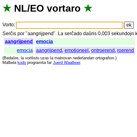
★
NL
/
EO
vortaro
★
Vorto
:
Serĉis
por
"
aangrijpend".
La
serĉado
daŭris
0,003
sekundojn
aangrijpend
emocia
emocia
aangrijpend
,
emotioneel
,
ontroerend
,
roerend
(
Bedaŭre
,
la
vortlisto
uzas
la
malnovan
nederlandan
ortografion
.)
Malbela
kodo
programita
far
Juerd Waalboer
.