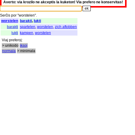
Averto: via krozilo ne akceptis la kuketon! Via prefero ne konservitas!
Serĉis
por
"
worstelen".
worstelen
barakti
,
lukti
barakti
spartelen
,
worstelen
,
zich aftobben
lukti
kampen
,
worstelen
Viaj
preferoj
:
> unikodo
iksoj
normala
> minimala