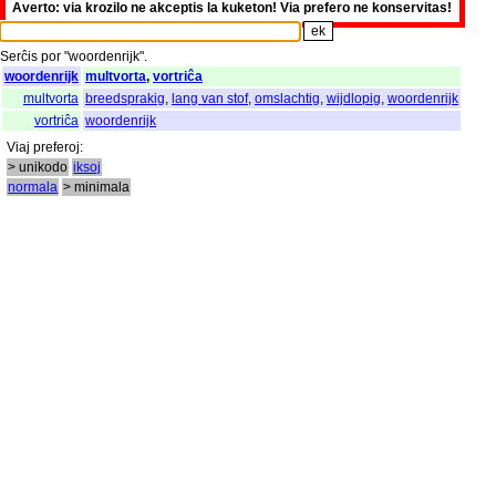
Averto: via krozilo ne akceptis la kuketon! Via prefero ne konservitas!
Serĉis
por
"
woordenrijk".
woordenrijk
multvorta
,
vortriĉa
multvorta
breedsprakig
,
lang van stof
,
omslachtig
,
wijdlopig
,
woordenrijk
vortriĉa
woordenrijk
Viaj
preferoj
:
> unikodo
iksoj
normala
> minimala