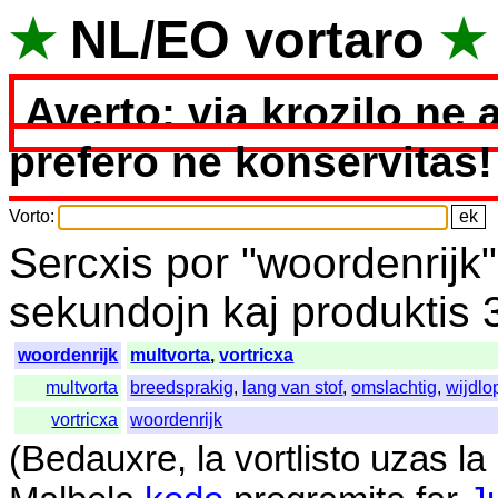
★
NL
/
EO
vortaro
★
Averto: via krozilo ne 
prefero ne konservitas!
Vorto
:
Sercxis
por
"
woordenrijk
sekundojn
kaj
produktis
woordenrijk
multvorta
,
vortricxa
multvorta
breedsprakig
,
lang van stof
,
omslachtig
,
wijdlo
vortricxa
woordenrijk
(
Bedauxre
,
la
vortlisto
uzas
la