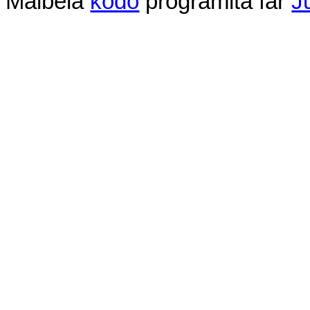
Malbela
kodo
programita
far
J