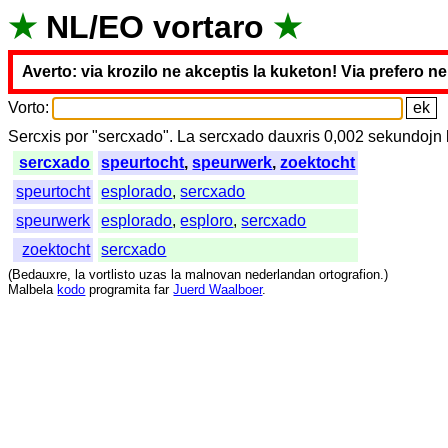
★
NL
/
EO
vortaro
★
Averto: via krozilo ne akceptis la kuketon! Via prefero n
Vorto
:
Sercxis
por
"
sercxado".
La
sercxado
dauxris
0,002
sekundojn
sercxado
speurtocht
,
speurwerk
,
zoektocht
speurtocht
esplorado
,
sercxado
speurwerk
esplorado
,
esploro
,
sercxado
zoektocht
sercxado
(
Bedauxre
,
la
vortlisto
uzas
la
malnovan
nederlandan
ortografion
.)
Malbela
kodo
programita
far
Juerd Waalboer
.