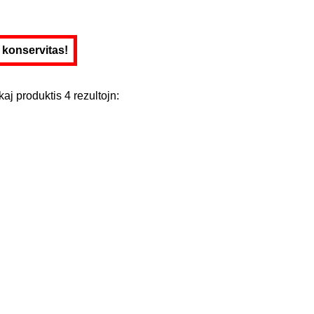
e konservitas!
kaj
produktis
4
rezultojn
: