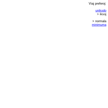
Viaj
preferoj
:
unikodo
> iksoj
> normala
minimuma