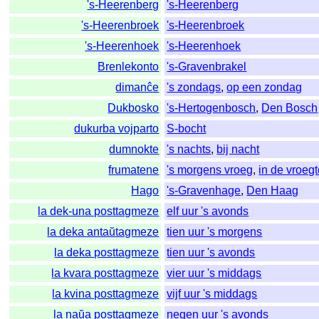
's-Heerenberg
's-Heerenberg
's-Heerenbroek
's-Heerenbroek
's-Heerenhoek
's-Heerenhoek
Brenlekonto
's-Gravenbrakel
dimanĉe
's zondags
,
op een zondag
Dukbosko
's-Hertogenbosch
,
Den Bosch
dukurba vojparto
S-bocht
dumnokte
's nachts
,
bij nacht
frumatene
's morgens vroeg
,
in de vroeg
Hago
's-Gravenhage
,
Den Haag
la dek-una posttagmeze
elf uur 's avonds
la deka antaŭtagmeze
tien uur 's morgens
la deka posttagmeze
tien uur 's avonds
la kvara posttagmeze
vier uur 's middags
la kvina posttagmeze
vijf uur 's middags
la naŭa posttagmeze
negen uur 's avonds