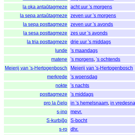
la oka antaŭtagmeze
acht uur 's morgens
la sepa antaŭtagmeze
zeven uur 's morgens
la sepa posttagmeze
zeven uur 's avonds
la sesa posttagmeze
zes uur 's avonds
la tria posttagmeze
drie uur 's middags
lunde
's maandags
matene
's morgens
,
's ochtends
Meierij van 's-Hertogenbosch
Meierij van 's-Hertogenbosch
merkrede
's woensdag
nokte
's nachts
posttagmeze
's middags
pro la ĉielo
in 's hemelsnaam
,
in vredesn
s-ino
mevr.
S-kurbiĝo
S-bocht
s-ro
dhr.