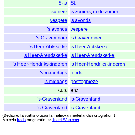
S-ta
St.
somere
's zomers
,
in de zomer
vespere
's avonds
's avonds
vespere
's Gravenmoer
's Gravenmoer
's Heer-Abtskerke
's Heer-Abtskerke
's Heer-Arendskerke
's Heer-Arendskerke
's Heer-Hendrikskinderen
's Heer-Hendrikskinderen
's maandags
lunde
's middags
posttagmeze
k.t.p.
enz.
's-Gravenland
's-Gravenland
's-Gravenland
's-Gravenland
(
Bedaŭre
,
la
vortlisto
uzas
la
malnovan
nederlandan
ortografion
.)
Malbela
kodo
programita
far
Juerd Waalboer
.