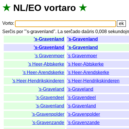
★
NL
/
EO
vortaro
★
Vorto
:
Serĉis
por
"
's-gravenland".
La
serĉado
daŭris
0,008
sekundoj
's-Gravenland
's-Gravenland
's-Gravenland
's-Gravenland
's Gravenmoer
's Gravenmoer
's Heer-Abtskerke
's Heer-Abtskerke
's Heer-Arendskerke
's Heer-Arendskerke
's Heer-Hendrikskinderen
's Heer-Hendrikskinderen
's-Graveland
's-Graveland
's-Gravendeel
's-Gravendeel
's-Gravenland
's-Gravenland
's-Gravenpolder
's-Gravenpolder
's-Gravenzande
's-Gravenzande