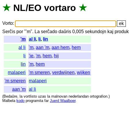
★
NL
/
EO
vortaro
★
Vorto
:
Serĉis
por
"
'm".
La
serĉado
daŭris
0,005
sekundojn
kaj
produk
'm
al li
,
li
,
lin
al li
'm
,
aan 'm
,
aan hem
,
hem
li
'ie
,
'm
,
hem
,
hij
lin
'm
,
hem
malaperi
'm smeren
,
verdwijnen
,
wijken
'm smeren
malaperi
aan 'm
al li
(
Bedaŭre
,
la
vortlisto
uzas
la
malnovan
nederlandan
ortografion
.)
Malbela
kodo
programita
far
Juerd Waalboer
.