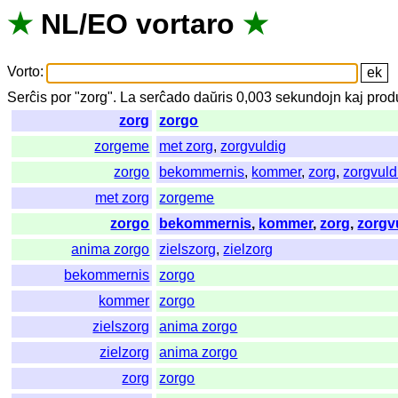
★
NL
/
EO
vortaro
★
Vorto
:
Serĉis
por
"
zorg".
La
serĉado
daŭris
0,003
sekundojn
kaj
prod
zorg
zorgo
zorgeme
met zorg
,
zorgvuldig
zorgo
bekommernis
,
kommer
,
zorg
,
zorgvuld
met zorg
zorgeme
zorgo
bekommernis
,
kommer
,
zorg
,
zorgv
anima zorgo
zielszorg
,
zielzorg
bekommernis
zorgo
kommer
zorgo
zielszorg
anima zorgo
zielzorg
anima zorgo
zorg
zorgo