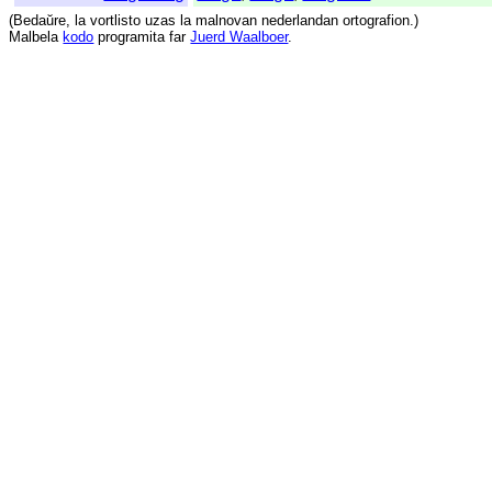
(
Bedaŭre
,
la
vortlisto
uzas
la
malnovan
nederlandan
ortografion
.)
Malbela
kodo
programita
far
Juerd Waalboer
.