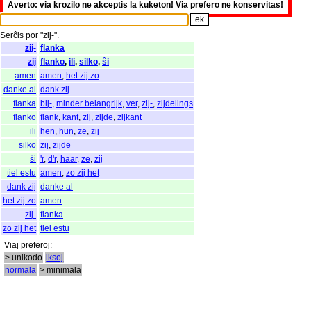
Averto: via krozilo ne akceptis la kuketon! Via prefero ne konservitas!
Serĉis
por
"
zij-".
zij-
flanka
zij
flanko
,
ili
,
silko
,
ŝi
amen
amen
,
het zij zo
danke al
dank zij
flanka
bij-
,
minder belangrijk
,
ver
,
zij-
,
zijdelings
flanko
flank
,
kant
,
zij
,
zijde
,
zijkant
ili
hen
,
hun
,
ze
,
zij
silko
zij
,
zijde
ŝi
'r
,
d'r
,
haar
,
ze
,
zij
tiel estu
amen
,
zo zij het
dank zij
danke al
het zij zo
amen
zij-
flanka
zo zij het
tiel estu
Viaj
preferoj
:
> unikodo
iksoj
normala
> minimala