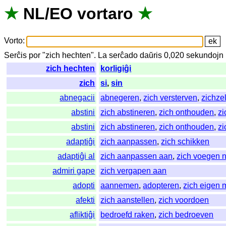
★
NL
/
EO
vortaro
★
Vorto
:
Serĉis
por
"
zich hechten".
La
serĉado
daŭris
0,020
sekundojn
zich hechten
korligiĝi
zich
si
,
sin
abnegacii
abnegeren
,
zich versterven
,
zichze
abstini
zich abstineren
,
zich onthouden
,
zi
abstini
zich abstineren
,
zich onthouden
,
zi
adaptiĝi
zich aanpassen
,
zich schikken
adaptiĝi al
zich aanpassen aan
,
zich voegen 
admiri gape
zich vergapen aan
adopti
aannemen
,
adopteren
,
zich eigen
afekti
zich aanstellen
,
zich voordoen
afliktiĝi
bedroefd raken
,
zich bedroeven