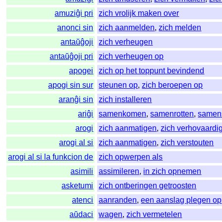
amuziĝi pri
zich vrolijk maken over
anonci sin
zich aanmelden
,
zich melden
antaŭĝoji
zich verheugen
antaŭĝoji pri
zich verheugen op
apogei
zich op het toppunt bevindend
apogi sin sur
steunen op
,
zich beroepen op
aranĝi sin
zich installeren
ariĝi
samenkomen
,
samenrotten
,
samen
arogi
zich aanmatigen
,
zich verhovaardi
arogi al si
zich aanmatigen
,
zich verstouten
arogi al si la funkcion de
zich opwerpen als
asimili
assimileren
,
in zich opnemen
asketumi
zich ontberingen getroosten
atenci
aanranden
,
een aanslag plegen op
aŭdaci
wagen
,
zich vermetelen