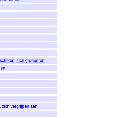
scholen
,
zich groeperen
gen
,
zich vergrijpen aan