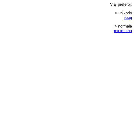
Viaj
preferoj
:
> unikodo
iksoj
> normala
minimuma