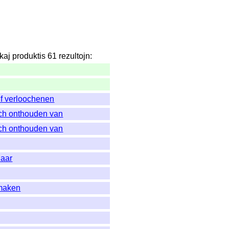
kaj
produktis
61
rezultojn
:
lf verloochenen
ch onthouden van
ch onthouden van
naar
 maken