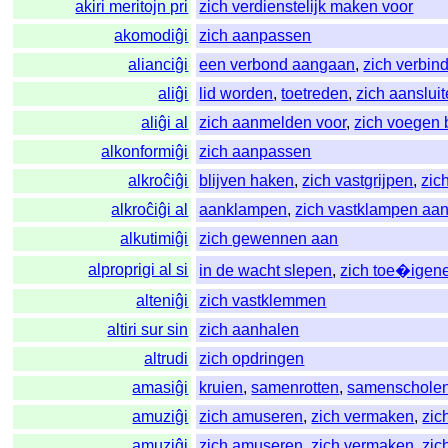
akiri meritojn pri
zich verdienstelijk maken voor
akomodiĝi
zich aanpassen
alianciĝi
een verbond aangaan
,
zich verbin
aliĝi
lid worden
,
toetreden
,
zich aanslui
aliĝi al
zich aanmelden voor
,
zich voegen b
alkonformiĝi
zich aanpassen
alkroĉiĝi
blijven haken
,
zich vastgrijpen
,
zic
alkroĉiĝi al
aanklampen
,
zich vastklampen aa
alkutimiĝi
zich gewennen aan
alproprigi al si
in de wacht slepen
,
zich toe�igen
alteniĝi
zich vastklemmen
altiri sur sin
zich aanhalen
altrudi
zich opdringen
amasiĝi
kruien
,
samenrotten
,
samenschole
amuziĝi
zich amuseren
,
zich vermaken
,
zic
amuziĝi
zich amuseren
,
zich vermaken
,
zic