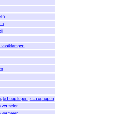
den
ten
ij
h vastklampen
n
en
n
,
te hoop lopen
,
zich ophopen
h vermeien
h vermeien