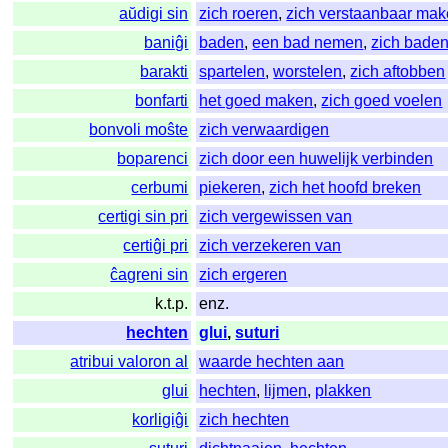
aŭdigi sin
zich roeren
,
zich verstaanbaar ma
baniĝi
baden
,
een bad nemen
,
zich bade
barakti
spartelen
,
worstelen
,
zich aftobben
bonfarti
het goed maken
,
zich goed voelen
bonvoli moŝte
zich verwaardigen
boparenci
zich door een huwelijk verbinden
cerbumi
piekeren
,
zich het hoofd breken
certigi sin pri
zich vergewissen van
certiĝi pri
zich verzekeren van
ĉagreni sin
zich ergeren
k.t.p.
enz.
hechten
glui
,
suturi
atribui valoron al
waarde hechten aan
glui
hechten
,
lijmen
,
plakken
korligiĝi
zich hechten