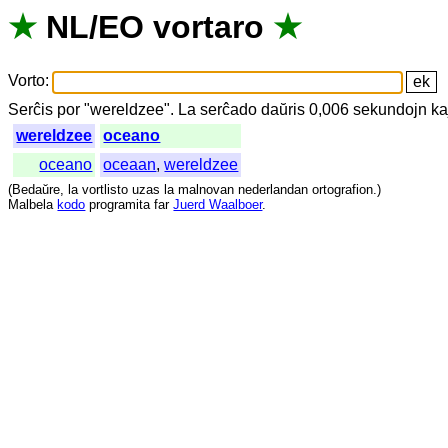
★
NL
/
EO
vortaro
★
Vorto
:
Serĉis
por
"
wereldzee".
La
serĉado
daŭris
0,006
sekundojn
ka
wereldzee
oceano
oceano
oceaan
,
wereldzee
(
Bedaŭre
,
la
vortlisto
uzas
la
malnovan
nederlandan
ortografion
.)
Malbela
kodo
programita
far
Juerd Waalboer
.