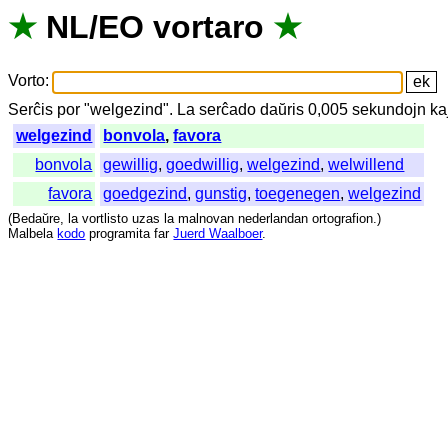
★
NL
/
EO
vortaro
★
Vorto
:
Serĉis
por
"
welgezind".
La
serĉado
daŭris
0,005
sekundojn
ka
welgezind
bonvola
,
favora
bonvola
gewillig
,
goedwillig
,
welgezind
,
welwillend
favora
goedgezind
,
gunstig
,
toegenegen
,
welgezind
(
Bedaŭre
,
la
vortlisto
uzas
la
malnovan
nederlandan
ortografion
.)
Malbela
kodo
programita
far
Juerd Waalboer
.