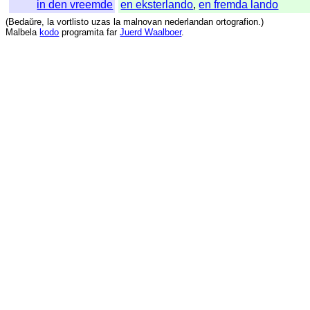
in den vreemde
en eksterlando
,
en fremda lando
(
Bedaŭre
,
la
vortlisto
uzas
la
malnovan
nederlandan
ortografion
.)
Malbela
kodo
programita
far
Juerd Waalboer
.