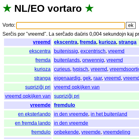
★
NL
/
EO
vortaro
★
Vorto
:
Serĉis
por
"
vreemd".
La
serĉado
daŭris
0,004
sekundojn
kaj
p
vreemd
ekscentra
,
fremda
,
kurioza
,
stranga
ekscentra
buitenissig
,
excentrisch
,
vreemd
fremda
buitenlands
,
onwennig
,
vreemd
kurioza
curieus
,
typisch
,
vreemd
,
vreemdsoorti
stranga
eigenaardig
,
gek
,
raar
,
vreemd
,
vreemd
supriziĝi pri
vreemd opkijken van
vreemd opkijken van
supriziĝi pri
vreemde
fremdulo
en eksterlando
in den vreemde
,
in het buitenland
en fremda lando
in den vreemde
fremdulo
onbekende
,
vreemde
,
vreemdeling