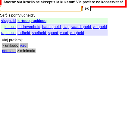
Averto: via krozilo ne akceptis la kuketon! Via prefero ne konservitas!
Serĉis
por
"
vlugheid".
vlugheid
lerteco
,
rapideco
lerteco
bedrevenheid
,
handigheid
,
slag
,
vaardigheid
,
vlugheid
rapideco
radheid
,
snelheid
,
spoed
,
vaart
,
vlugheid
Viaj
preferoj
:
> unikodo
iksoj
normala
> minimala